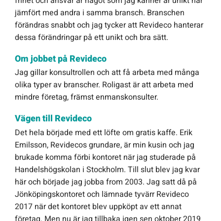
frihet och ansvar är något som jag känner är unikt här
jämfört med andra i samma bransch. Branschen
Offert Direkt
förändras snabbt och jag tycker att Revideco hanterar
dessa förändringar på ett unikt och bra sätt.
Logga in
Om jobbet på Revideco
Jag gillar konsultrollen och att få arbeta med många
olika typer av branscher. Roligast är att arbeta med
mindre företag, främst enmanskonsulter.
Vägen till Revideco
Det hela började med ett löfte om gratis kaffe. Erik
Emilsson, Revidecos grundare, är min kusin och jag
brukade komma förbi kontoret när jag studerade på
Handelshögskolan i Stockholm. Till slut blev jag kvar
här och började jag jobba from 2003. Jag satt då på
Jönköpingskontoret och lämnade tyvärr Revideco
2017 när det kontoret blev uppköpt av ett annat
företag. Men nu är jag tillbaka igen sen oktober 2019