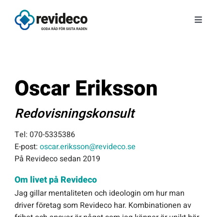
Fortsätt
till
Toggl
innehållet
Navig
Tjänster
Om oss
Oscar Eriksson
Tips & Nyheter
Redovisningskonsult
Tel: 070-5335386
Gratis kunskap
E-post:
oscar.eriksson@revideco.se
På Revideco sedan 2019
Kontakt
Om livet på Revideco
Jag gillar mentaliteten och ideologin om hur man
Fråga Astrid
driver företag som Revideco har. Kombinationen av