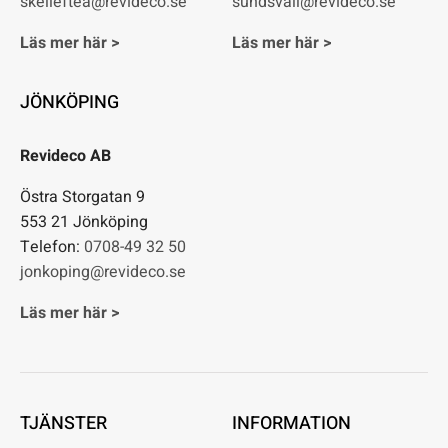
skelleftea@revideco.se
sundsvall@revideco.se
Läs mer här >
Läs mer här >
JÖNKÖPING
Revideco AB
Östra Storgatan 9
553 21 Jönköping
Telefon:
0708-49 32 50
jonkoping@revideco.se
Läs mer här >
TJÄNSTER
INFORMATION