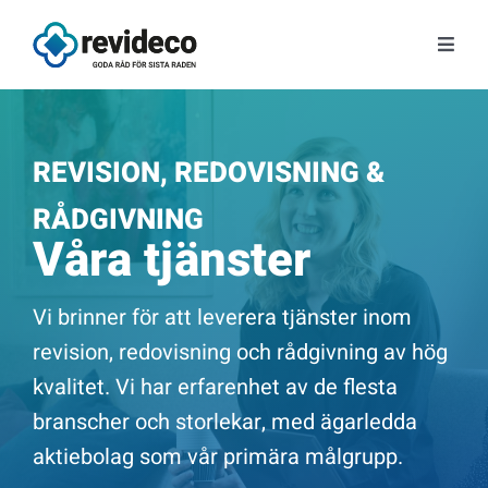
Fortsätt
till
Toggl
innehållet
Navig
Tjänster
REVISION, REDOVISNING &
Om oss
RÅDGIVNING
Våra tjänster
Tips & Nyheter
Vi brinner för att leverera tjänster inom
Gratis kunskap
revision, redovisning och rådgivning av hög
kvalitet. Vi har erfarenhet av de flesta
Kontakt
branscher och storlekar, med ägarledda
aktiebolag som vår primära målgrupp.
Fråga Astrid