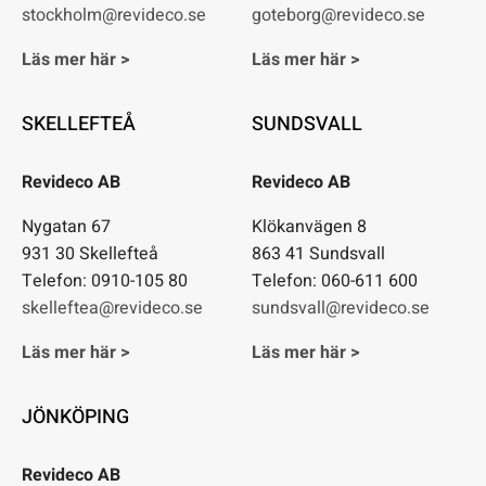
stockholm@revideco.se
goteborg@revideco.se
Läs mer här >
Läs mer här >
SKELLEFTEÅ
SUNDSVALL
Revideco AB
Revideco AB
Nygatan 67
Klökanvägen 8
931 30 Skellefteå
863 41 Sundsvall
Telefon: 0910-105 80
Telefon: 060-611 600
skelleftea@revideco.se
sundsvall@revideco.se
Läs mer här >
Läs mer här >
JÖNKÖPING
Revideco AB