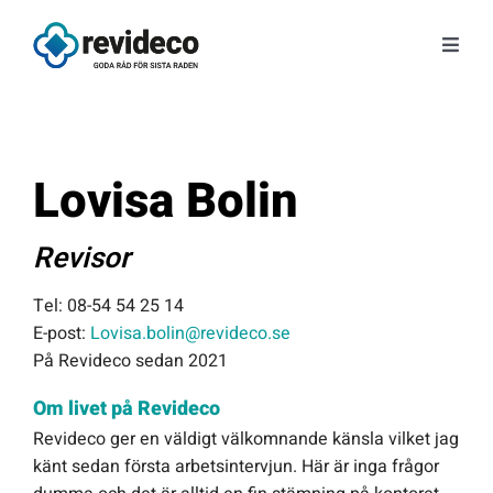
Fortsätt
till
Toggl
innehållet
Navig
Tjänster
Om oss
Lovisa Bolin
Tips & Nyheter
Revisor
Tel: 08-54 54 25 14
Gratis kunskap
E-post:
Lovisa.bolin@revideco.se
På Revideco sedan 2021
Kontakt
Om livet på Revideco
Revideco ger en väldigt välkomnande känsla vilket jag
Fråga Astrid
känt sedan första arbetsintervjun. Här är inga frågor