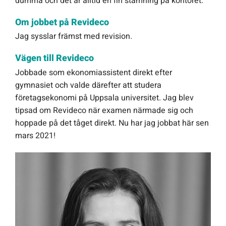
dumma och det är alltid en fin stämning på kontoret.
Offert Direkt
Om jobbet på Revideco
Jag sysslar främst med revision.
Logga in
Vägen till Revideco
Jobbade som ekonomiassistent direkt efter
gymnasiet och valde därefter att studera
företagsekonomi på Uppsala universitet. Jag blev
tipsad om Revideco när examen närmade sig och
hoppade på det tåget direkt. Nu har jag jobbat här sen
mars 2021!