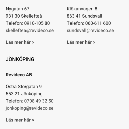
Nygatan 67
Klökanvägen 8
931 30 Skellefteå
863 41 Sundsvall
Telefon: 0910-105 80
Telefon: 060-611 600
skelleftea@revideco.se
sundsvall@revideco.se
Läs mer här >
Läs mer här >
JÖNKÖPING
Revideco AB
Östra Storgatan 9
553 21 Jönköping
Telefon:
0708-49 32 50
jonkoping@revideco.se
Läs mer här >