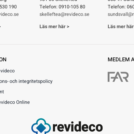
-530 190
Telefon: 0910-105 80
Telefon: 06
ideco.se
skelleftea@revideco.se
sundsvall@r
>
Läs mer här >
Läs mer här
ION
MEDLEM 
evideco
s- och integritetspolicy
nt
evideco Online