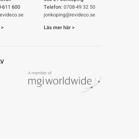
0-611 600
Telefon:
0708-49 32 50
evideco.se
jonkoping@revideco.se
 >
Läs mer här >
AV