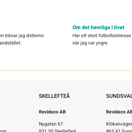
Om det hemliga i livet
n tränar jag dotterns
Har ett stort fotbollsintres
landstället.
när jag var yngre.
SKELLEFTEÅ
SUNDSVA
Revideco AB
Revideco A
1
Nygatan 67
Klökanväge
org
931 30 Skellefteå
863 41 Sund