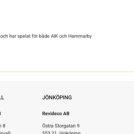
se och har spelat för både AIK och Hammarby
LL
JÖNKÖPING
B
Revideco AB
n 8
Östra Storgatan 9
svall
553 21 Jönköping