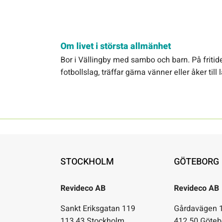
Om livet i största allmänhet
Bor i Vällingby med sambo och barn. På fritide
fotbollslag, träffar gärna vänner eller åker till 
STOCKHOLM
GÖTEBORG
Revideco AB
Revideco AB
Sankt Eriksgatan 119
Gårdavägen 
113 43 Stockholm
412 50 Göteb