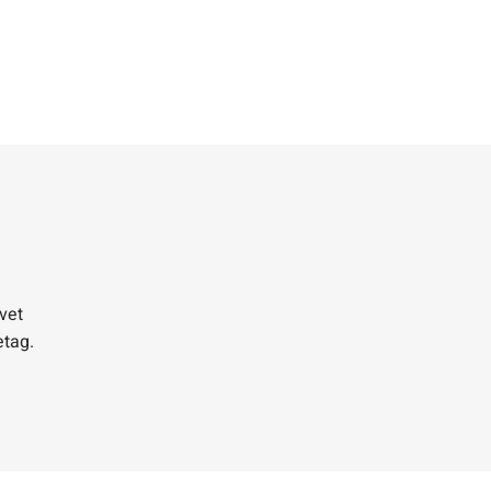
vet
etag.