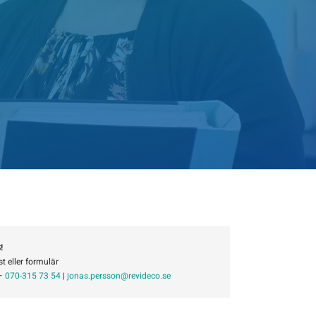
!
st eller formulär
–
070-315 73 54
|
jonas.persson@revideco.se