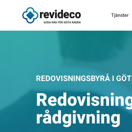
Fortsätt
till
Tjänster
innehållet
REDOVISNINGSBYRÅ I GÖ
Redovisning
rådgivning