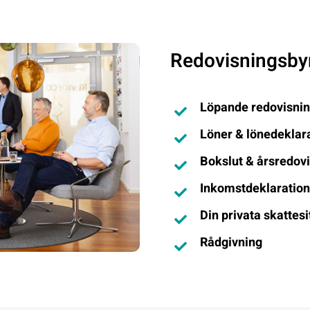
Redovisningsby
Löpande redovisning
Löner & lönedeklar
Bokslut & årsredov
Inkomstdeklaratio
Din privata skattesi
Rådgivning