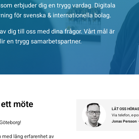
 som erbjuder dig en trygg vardag. Digitala
ning för svenska & internationella bolag.
v dig till oss med dina frågor. Vårt mål är
blir en trygg samarbetspartner.
 ett möte
LÅT OSS HÖRAS
Via telefon, e-po
Jonas Persson
 Göteborg!
am med lång erfarenhet av