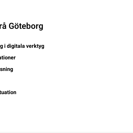
rå Göteborg
 i digitala verktyg
ationer
isning
n
tuation