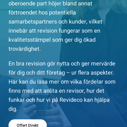
oberoende part höjer bland annat
Offert Direkt
förtroendet hos potentiella
samarbetspartners och kunder, vilket
innebär att revision fungerar som en
Logga in
kvalitetsstämpel som ger dig ökad
trovärdighet.
En bra revision gör nytta och ger mervärde
för dig och ditt företag – ur flera aspekter.
Här kan du läsa mer om vilka fördelar som
finns med att anlita en revisor, hur det
funkar och hur vi på Revideco kan hjälpa
dig.
Offert Direkt