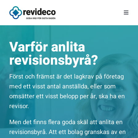
Fortsätt
till
Toggl
innehållet
Navig
Tjänster
Varför anlita
Om oss
revisionsbyrå?
Tips & Nyheter
Först och främst är det lagkrav på företag
med ett visst antal anställda, eller som
Gratis kunskap
omsätter ett visst belopp per år, ska ha en
revisor.
Kontakt
Men det finns flera goda skäl att anlita en
Fråga Astrid
revisionsbyrå. Att ett bolag granskas av en