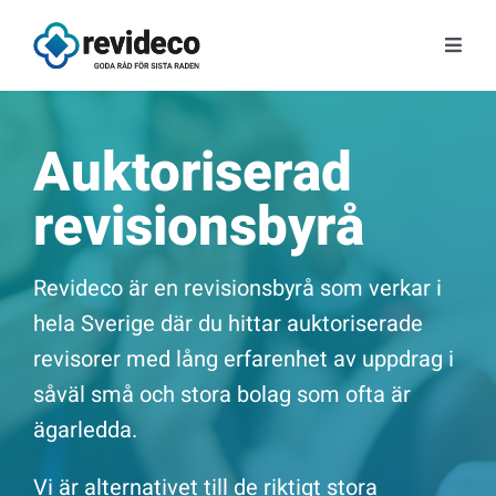
Fortsätt
till
Toggl
innehållet
Navig
Tjänster
Auktoriserad
Om oss
revisionsbyrå
Tips & Nyheter
Revideco är en revisionsbyrå som verkar i
hela Sverige där du hittar auktoriserade
Gratis kunskap
revisorer med lång erfarenhet av uppdrag i
såväl små och stora bolag som ofta är
Kontakt
ägarledda.
Fråga Astrid
Vi är alternativet till de riktigt stora