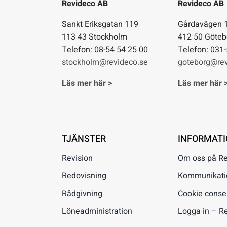
Revideco AB
Revideco AB
Sankt Eriksgatan 119
Gårdavägen 
113 43 Stockholm
412 50 Göteb
Telefon: 08-54 54 25 00
Telefon: 031
stockholm@revideco.se
goteborg@rev
Läs mer här >
Läs mer här 
TJÄNSTER
INFORMAT
Revision
Om oss på R
Redovisning
Kommunikation
Rådgivning
Cookie conse
Löneadministration
Logga in – R