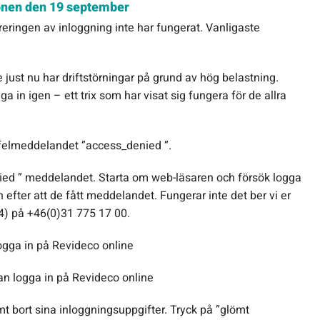
gonen den 19 september
greringen av inloggning inte har fungerat. Vanligaste
e just nu har driftstörningar på grund av hög belastning.
a in igen – ett trix som har visat sig fungera för de allra
r felmeddelandet ”access_denied ”.
enied ” meddelandet. Starta om web-läsaren och försök logga
n efter att de fått meddelandet. Fungerar inte det ber vi er
l 4) på +46(0)31 775 17 00.
logga in på Revideco online
kan logga in på Revideco online
mt bort sina inloggningsuppgifter. Tryck på ”glömt