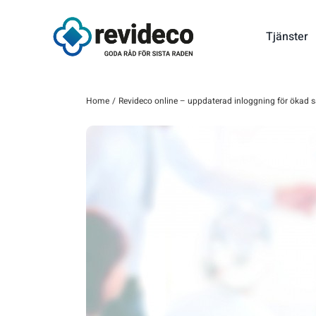
Fortsätt
till
Tjänster
innehållet
Home
Revideco online – uppdaterad inloggning för ökad 