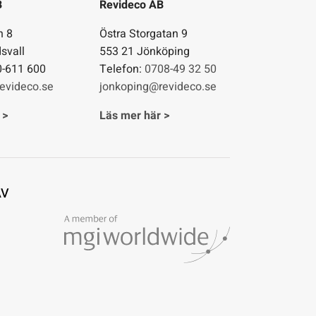
B
Revideco AB
n 8
Östra Storgatan 9
svall
553 21 Jönköping
0-611 600
Telefon:
0708-49 32 50
evideco.se
jonkoping@revideco.se
 >
Läs mer här >
AV