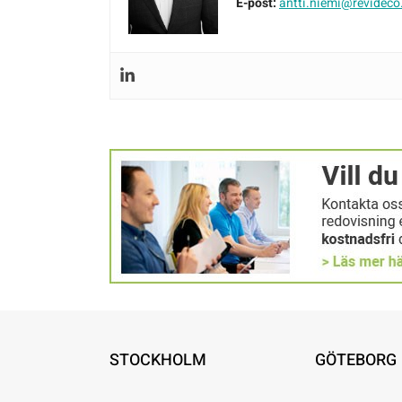
E-post:
antti.niemi@revideco
STOCKHOLM
GÖTEBORG