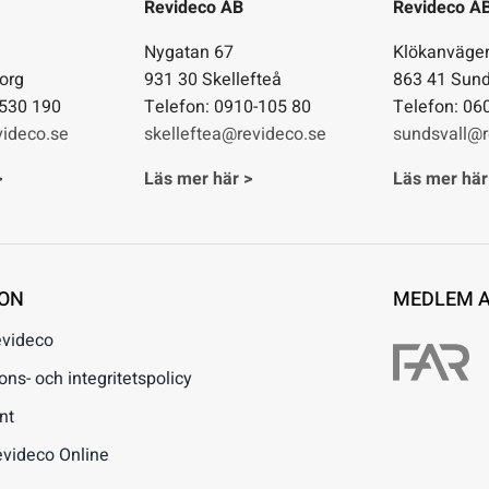
Revideco AB
Revideco A
1
Nygatan 67
Klökanväge
org
931 30 Skellefteå
863 41 Sund
-530 190
Telefon: 0910-105 80
Telefon: 06
ideco.se
skelleftea@revideco.se
sundsvall@r
>
Läs mer här >
Läs mer här
ION
MEDLEM 
evideco
s- och integritetspolicy
nt
evideco Online