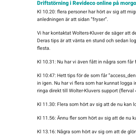
Driftstörning i Revideco online på mor
Kl 10.20: flera personer har hört av sig att mi
anledningen är att sidan ”fryser”.
Vi har kontaktat Wolters-Kluver de säger att d
Deras tips är att vänta en stund och sedan logg
flesta.
Kl 10.31: Nu har vi även fått in några som få
Kl 10:47: Hett tips för de som får ”access_d
in igen. Nu har vi flera som har kunnat logga i
ringa direkt till Wolter-Kluvers support (flerva
Kl 11.30: Flera som hört av sig att de nu kan 
Kl 11.56: Ännu fler som hört av sig att de nu 
Kl 13.16: Några som hört av sig om att de glö