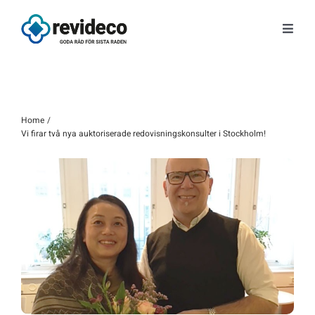
Fortsätt
till
Toggl
innehållet
Navig
Tjänster
Om oss
Home
Vi firar två nya auktoriserade redovisningskonsulter i Stockholm!
Tips & Nyheter
Gratis kunskap
Kontakt
Fråga Astrid