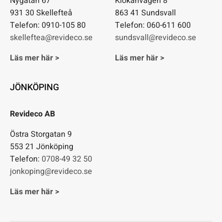
Nygatan 67
Klökanvägen 8
931 30 Skellefteå
863 41 Sundsvall
Telefon: 0910-105 80
Telefon: 060-611 600
skelleftea@revideco.se
sundsvall@revideco.se
Läs mer här >
Läs mer här >
JÖNKÖPING
Revideco AB
Östra Storgatan 9
553 21 Jönköping
Telefon:
0708-49 32 50
jonkoping@revideco.se
Läs mer här >