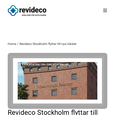
Fortsätt
till
Toggl
innehållet
Navig
Tjänster
Om oss
Home
Revideco Stockholm flyttar till nya lokaler
Tips & Nyheter
Gratis kunskap
Kontakt
Fråga Astrid
Revideco Stockholm flyttar till