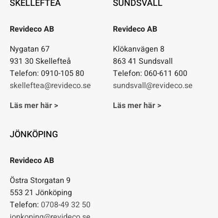
SKELLEFTEÅ
SUNDSVALL
Revideco AB
Revideco AB
Nygatan 67
Klökanvägen 8
931 30 Skellefteå
863 41 Sundsvall
Telefon: 0910-105 80
Telefon: 060-611 600
skelleftea@revideco.se
sundsvall@revideco.se
Läs mer här >
Läs mer här >
JÖNKÖPING
Revideco AB
Östra Storgatan 9
553 21 Jönköping
Telefon:
0708-49 32 50
jonkoping@revideco.se