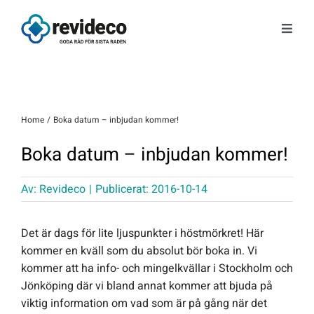
Fortsätt
till
Toggl
innehållet
Navig
Tjänster
Om oss
Home
Boka datum – inbjudan kommer!
Boka datum – inbjudan kommer!
Tips & Nyheter
Av:
Revideco
|
Publicerat: 2016-10-14
Gratis kunskap
Det är dags för lite ljuspunkter i höstmörkret! Här
Kontakt
kommer en kväll som du absolut bör boka in. Vi
kommer att ha info- och mingelkvällar i Stockholm och
Jönköping där vi bland annat kommer att bjuda på
Fråga Astrid
viktig information om vad som är på gång när det