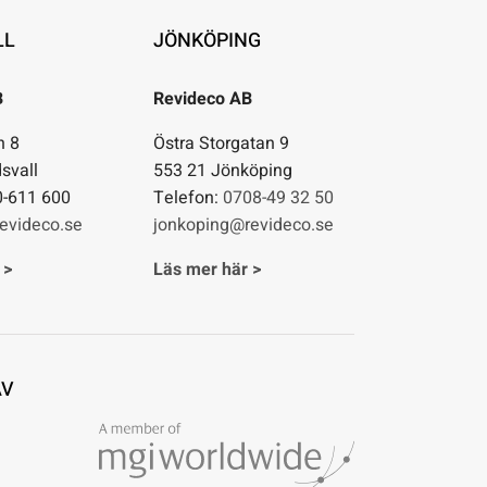
LL
JÖNKÖPING
B
Revideco AB
n 8
Östra Storgatan 9
svall
553 21 Jönköping
0-611 600
Telefon:
0708-49 32 50
evideco.se
jonkoping@revideco.se
 >
Läs mer här >
AV