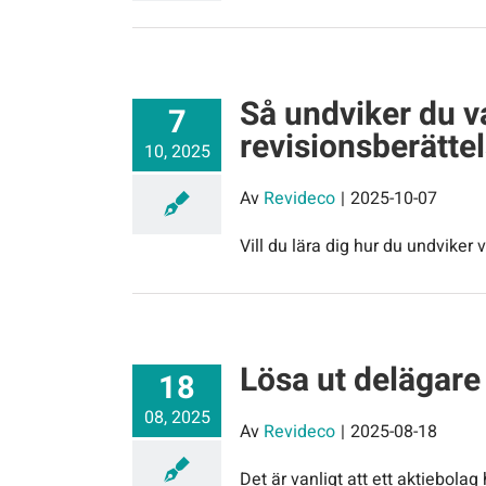
Så undviker du v
7
revisionsberätte
10, 2025
Av
Revideco
|
2025-10-07
Vill du lära dig hur du undviker
Lösa ut delägare
18
08, 2025
Av
Revideco
|
2025-08-18
Det är vanligt att ett aktiebolag