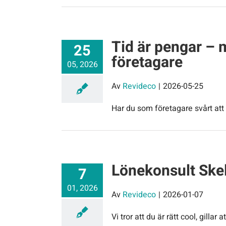
Tid är pengar – 
25
företagare
05, 2026
Av
Revideco
|
2026-05-25
Har du som företagare svårt att f
Lönekonsult Skel
7
01, 2026
Av
Revideco
|
2026-01-07
Vi tror att du är rätt cool, gilla