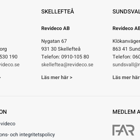
SKELLEFTEÅ
SUNDSVA
Revideco AB
Revideco A
1
Nygatan 67
Klökanväge
org
931 30 Skellefteå
863 41 Sund
-530 190
Telefon: 0910-105 80
Telefon: 06
ideco.se
skelleftea@revideco.se
sundsvall@r
>
Läs mer här >
Läs mer här
ION
MEDLEM 
evideco
s- och integritetspolicy