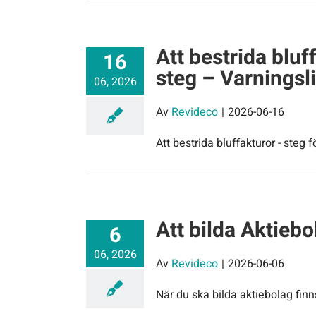
Att bestrida bluf
16
steg – Varningsl
06, 2026
Av
Revideco
|
2026-06-16
Att bestrida bluffakturor - steg 
Att bilda Aktiebo
6
06, 2026
Av
Revideco
|
2026-06-06
När du ska bilda aktiebolag finn