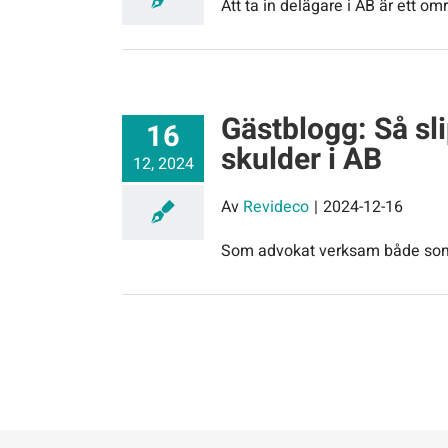
Att ta in delägare i AB är ett om
Gästblogg: Så sli
16
skulder i AB
12, 2024
Av
Revideco
|
2024-12-16
Som advokat verksam både som r