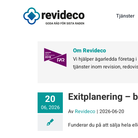
Fortsätt
till
Tjänster
innehållet
Om Revideco
Vi hjälper ägarledda företag 
tjänster inom revision, redovi
Exitplanering – bö
20
06, 2026
Av
Revideco
|
2026-06-20
Funderar du på att sälja hela ell