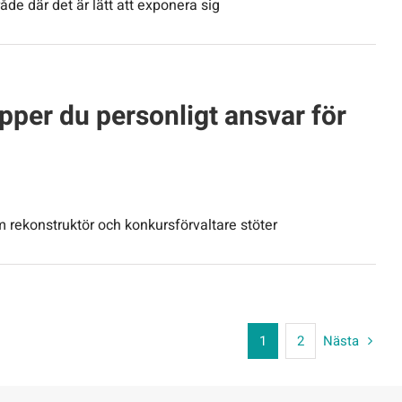
råde där det är lätt att exponera sig
pper du personligt ansvar för
ekonstruktör och konkursförvaltare stöter
1
2
Nästa