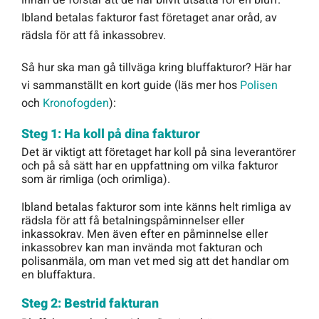
innan de förstår att de har blivit utsatta för en bluff.
Ibland betalas fakturor fast företaget anar oråd, av
rädsla för att få inkassobrev.
Så hur ska man gå tillväga kring bluffakturor? Här har
vi sammanställt en kort guide (läs mer hos
Polisen
och
Kronofogden
):
Steg 1: Ha koll på dina fakturor
Det är viktigt att företaget har koll på sina leverantörer
och på så sätt har en uppfattning om vilka fakturor
som är rimliga (och orimliga).
Ibland betalas fakturor som inte känns helt rimliga av
rädsla för att få betalningspåminnelser eller
inkassokrav. Men även efter en påminnelse eller
inkassobrev kan man invända mot fakturan och
polisanmäla, om man vet med sig att det handlar om
en bluffaktura.
Steg 2: Bestrid fakturan