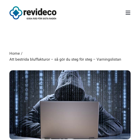
Fortsätt
till
Toggl
innehållet
Navig
Tjänster
Om oss
Home
Att bestrida bluffakturor – så gör du steg för steg – Varningslistan
Tips & Nyheter
Gratis kunskap
Kontakt
Fråga Astrid