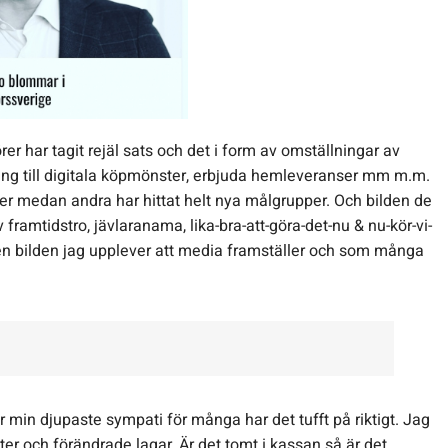
er har tagit rejäl sats och det i form av omställningar av
sning till digitala köpmönster, erbjuda hemleveranser mm m.m.
er medan andra har hittat helt nya målgrupper. Och bilden de
v framtidstro, jävlaranama, lika-bra-att-göra-det-nu & nu-kör-vi-
 den bilden jag upplever att media framställer och som många
ar min djupaste sympati för många har det tufft på riktigt. Jag
ter och förändrade lagar. Är det tomt i kassan så är det.