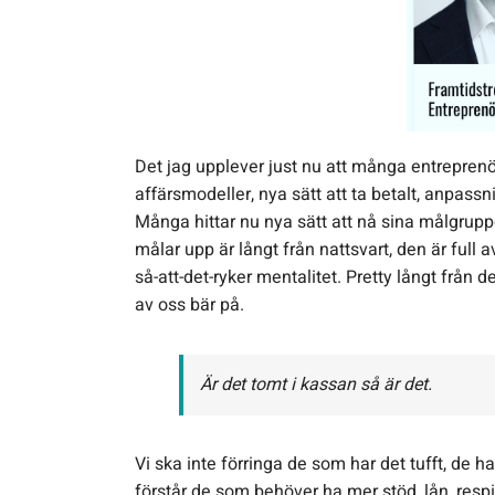
Det jag upplever just nu att många entreprenör
affärsmodeller, nya sätt att ta betalt, anpas
Många hittar nu nya sätt att nå sina målgrupp
målar upp är långt från nattsvart, den är full a
så-att-det-ryker mentalitet. Pretty långt från
av oss bär på.
Är det tomt i kassan så är det.
Vi ska inte förringa de som har det tufft, de h
förstår de som behöver ha mer stöd, lån, respi