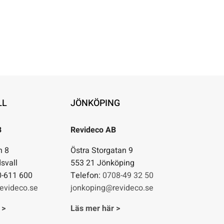
LL
JÖNKÖPING
B
Revideco AB
n 8
Östra Storgatan 9
svall
553 21 Jönköping
0-611 600
Telefon:
0708-49 32 50
evideco.se
jonkoping@revideco.se
 >
Läs mer här >