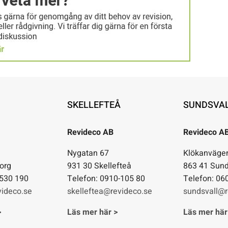
SKELLEFTEÅ
SUNDSVA
Revideco AB
Revideco A
1
Nygatan 67
Klökanväge
org
931 30 Skellefteå
863 41 Sund
-530 190
Telefon: 0910-105 80
Telefon: 06
ideco.se
skelleftea@revideco.se
sundsvall@r
>
Läs mer här >
Läs mer här