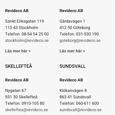
Revideco AB
Revideco AB
Sankt Eriksgatan 119
Gårdavägen 1
113 43 Stockholm
412 50 Göteborg
Telefon: 08-54 54 25 00
Telefon: 031-530 190
stockholm@revideco.se
goteborg@revideco.se
Läs mer här >
Läs mer här >
SKELLEFTEÅ
SUNDSVALL
Revideco AB
Revideco AB
Nygatan 67
Klökanvägen 8
931 30 Skellefteå
863 41 Sundsvall
Telefon: 0910-105 80
Telefon: 060-611 600
skelleftea@revideco.se
sundsvall@revideco.se