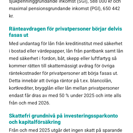
sjukpenninggrundande inkomst (SGI), 588 000 kr och
maximal pensionsgrundande inkomst (PGI), 650 442
kr.
Ränteavdragen för privatpersoner börjar delvis
fasas ut
Med undantag för lån från kreditinstitut med säkerhet
i bostad eller värdepapper, lån från pantbank samt lån
med säkerhet i fordon, båt, skepp eller luftfartyg så
kommer rätten till skattemässigt avdrag för övriga
räntekostnader för privatpersoner att börja fasas ut.
Detta innebär att övriga räntor på t.ex. blancolån,
kortkrediter, brygglån eller lån mellan privatpersoner
endast får dras av med 50 % under 2025 och inte alls
från och med 2026.
Skattefri grundnivå på investeringssparkonto
och kapitalförsäkring
Från och med 2025 utgår det ingen skatt på sparande