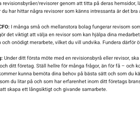
 revisionsbyråer/revisorer genom att titta på deras hemsidor, 
r du har hittar några revisorer som känns intressanta är det bra
 CFO:
I många små och mellanstora bolag fungerar revisorn som 
ör det viktigt att välja en revisor som kan hjälpa dina medarbet
ion och onödigt merarbete, vilket du vill undvika. Fundera därför
g:
Under ditt första möte med en revisionsbyrå eller revisor, sk
och ditt företag. Ställ hellre för många frågor, än för få – och
r kommer kunna bemöta dina behov på bästa sätt och som du k
sor som du litar på och som har erfarenhet inom ditt företags br
 att skapa ett långsiktigt och givande samarbete.