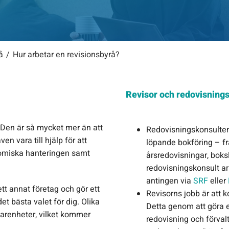
å
Hur arbetar en revisionsbyrå?
Revisor och redovisning
 Den är så mycket mer än att
Redovisningskonsultens
n vara till hjälp för att
löpande bokföring – frå
nomiska hanteringen samt
årsredovisningar, boks
redovisningskonsult ar
antingen via
SRF
eller
 ett annat företag och gör ett
Revisorns jobb är att k
et bästa valet för dig. Olika
Detta genom att göra 
farenheter, vilket kommer
redovisning och förvalt