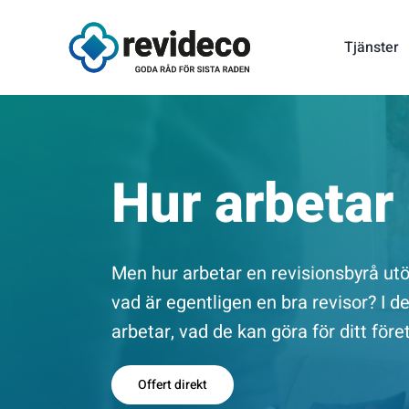
Fortsätt
till
Tjänster
innehållet
Hur arbetar
Men hur arbetar en revisionsbyrå ut
vad är egentligen en bra revisor? I d
arbetar, vad de kan göra för ditt för
Offert direkt