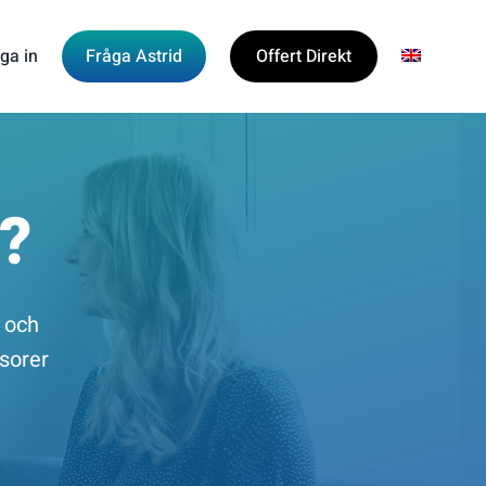
ga in
Fråga Astrid
Offert Direkt
å?
 och
isorer