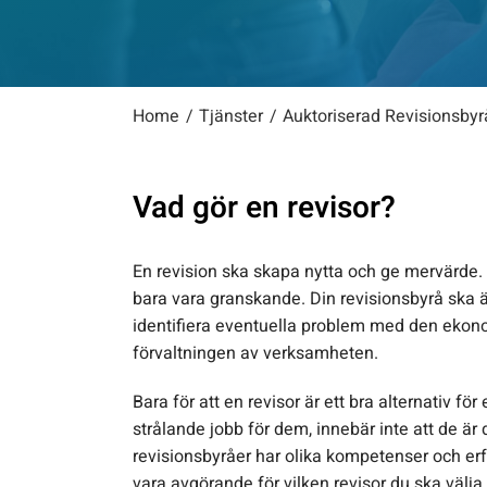
Home
Tjänster
Auktoriserad Revisionsbyr
Vad gör en revisor?
En revision ska skapa nytta och ge mervärde.
bara vara granskande. Din revisionsbyrå ska äve
identifiera eventuella problem med den eko
förvaltningen av verksamheten.
Bara för att en revisor är ett bra alternativ för
strålande jobb för dem, innebär inte att de är d
revisionsbyråer har olika kompetenser och er
vara avgörande för vilken revisor du ska välja.