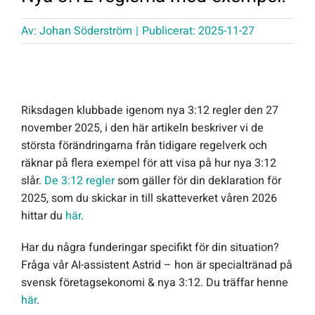
Offert Direkt
Av:
Johan Söderström
|
Publicerat: 2025-11-27
Logga in
Riksdagen klubbade igenom nya 3:12 regler den 27
november 2025, i den här artikeln beskriver vi de
största förändringarna från tidigare regelverk och
räknar på flera exempel för att visa på hur nya 3:12
slår.
De 3:12 regler
som gäller för din deklaration för
2025, som du skickar in till skatteverket våren 2026
hittar du
här
.
Har du några funderingar specifikt för din situation?
Fråga vår AI-assistent Astrid – hon är specialtränad på
svensk företagsekonomi & nya 3:12. Du träffar henne
här
.