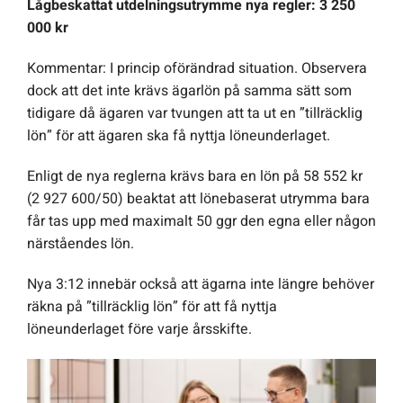
Lågbeskattat utdelningsutrymme nya regler: 3 250
000 kr
Kommentar: I princip oförändrad situation. Observera
dock att det inte krävs ägarlön på samma sätt som
tidigare då ägaren var tvungen att ta ut en ”tillräcklig
lön” för att ägaren ska få nyttja löneunderlaget.
Enligt de nya reglerna krävs bara en lön på 58 552 kr
(2 927 600/50) beaktat att lönebaserat utrymma bara
får tas upp med maximalt 50 ggr den egna eller någon
närståendes lön.
Nya 3:12 innebär också att ägarna inte längre behöver
räkna på ”tillräcklig lön” för att få nyttja
löneunderlaget före varje årsskifte.