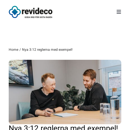
Fortsätt
till
Toggl
innehållet
Navig
Tjänster
Om oss
Home
Nya 3:12 reglerna med exempel!
Tips & Nyheter
Gratis kunskap
Kontakt
Fråga Astrid
Nya 3:12 reglerna med exempel!