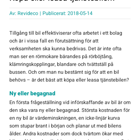
Offert Direkt
Av:
Revideco
|
Publicerat: 2018-05-14
Tillgång till bil effektiviserar ofta arbetet i ett bolag
Logga in
och är i vissa fall en förutsättning för att
verksamheten ska kunna bedrivas. Det är inte ofta
man ser en rörmokare bärandes på rörböjtång,
klämringskopplingar, blandare och tvättställ på
bussen. Och om man nu bestämt sig för att en bil
behövs – är det bäst att köpa eller leasa tjänstebilen?
Ny eller begagnad
En första frågeställning vid införskaffande av bil är om
den ska vara ny eller begagnad. Största kostnaden för
en ny bil är värdeminskningen, en icke-linjär kurva
som stupar brant i början och planar ut med bilens
ålder. Andra kostnader som dock tvärtom ökar med