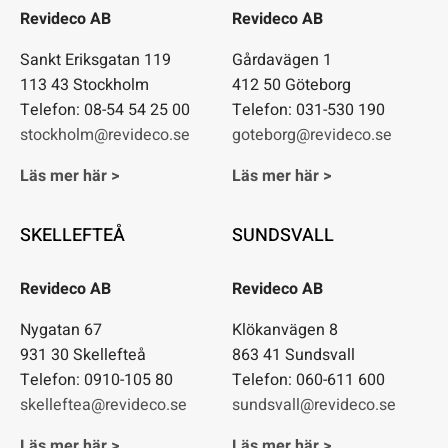
Revideco AB
Revideco AB
Sankt Eriksgatan 119
Gårdavägen 1
113 43 Stockholm
412 50 Göteborg
Telefon: 08-54 54 25 00
Telefon: 031-530 190
stockholm@revideco.se
goteborg@revideco.se
Läs mer här >
Läs mer här >
SKELLEFTEÅ
SUNDSVALL
Revideco AB
Revideco AB
Nygatan 67
Klökanvägen 8
931 30 Skellefteå
863 41 Sundsvall
Telefon: 0910-105 80
Telefon: 060-611 600
skelleftea@revideco.se
sundsvall@revideco.se
Läs mer här >
Läs mer här >