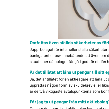
Omfattas även ställda säkerheter av för
Japp, bolaget får inte heller ställa säkerheter 
bankgarantier osv. Innebärande att även om de
situationer då bolaget får gå i god för ett lån 
Är det tillåtet att låna ut pengar till sitt 
Ja, det är tillåtet för en aktieägare att låna ut 
upprättas någon form av skuldebrev eller likn
är de två viktigaste avtalspunkterna som bör 
Får jag ta ut pengar från mitt aktiebolag
Du som delägare i ett aktiebolag kan ta ut peng