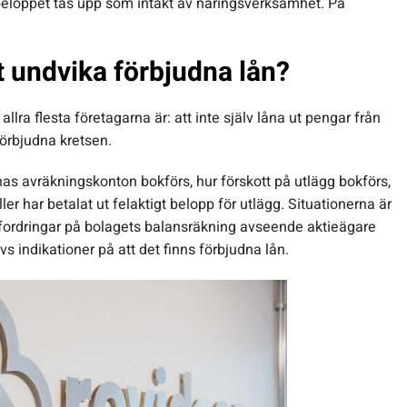
beloppet tas upp som intäkt av näringsverksamhet. På
t undvika förbjudna lån?
allra flesta företagarna är: att inte själv låna ut pengar från
 förbjudna kretsen.
s avräkningskonton bokförs, hur förskott på utlägg bokförs,
ler har betalat ut felaktigt belopp för utlägg. Situationerna är
 fordringar på bolagets balansräkning avseende aktieägare
s indikationer på att det finns förbjudna lån.