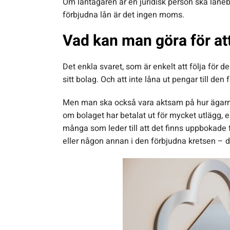
Om låntagaren är en juridisk person ska låne
förbjudna lån är det ingen moms.
Vad kan man göra för at
Det enkla svaret, som är enkelt att följa för de 
sitt bolag. Och att inte låna ut pengar till den
Men man ska också vara aktsam på hur ägarna
om bolaget har betalat ut för mycket utlägg, el
många som leder till att det finns uppbokade
eller någon annan i den förbjudna kretsen – dv