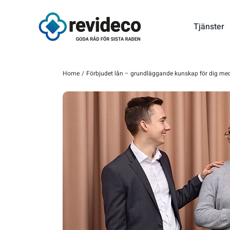
Fortsätt
till
Tjänster
innehållet
Home
Förbjudet lån – grundläggande kunskap för dig med