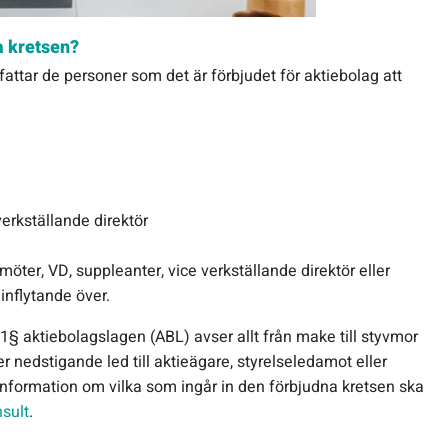
a kretsen?
ttar de personer som det är förbjudet för aktiebolag att
verkställande direktör
öter, VD, suppleanter, vice verkställande direktör eller
nflytande över.
1§ aktiebolagslagen (ABL) avser allt från make till styvmor
er nedstigande led till aktieägare, styrelseledamot eller
information om vilka som ingår in den förbjudna kretsen ska
sult
.