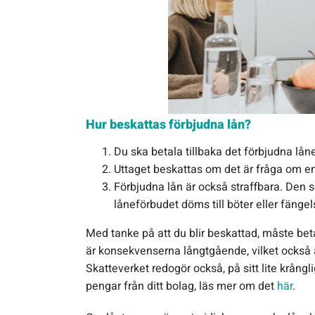
Hur beskattas förbjudna lån?
Du ska betala tillbaka det förbjudna lån
Uttaget beskattas om det är fråga om en 
Förbjudna lån är också straffbara. Den 
låneförbudet döms till böter eller fängels
Med tanke på att du blir beskattad, måste beta
är konsekvenserna långtgående, vilket också är
Skatteverket redogör också, på sitt lite krång
pengar från ditt bolag, läs mer om det
här
.