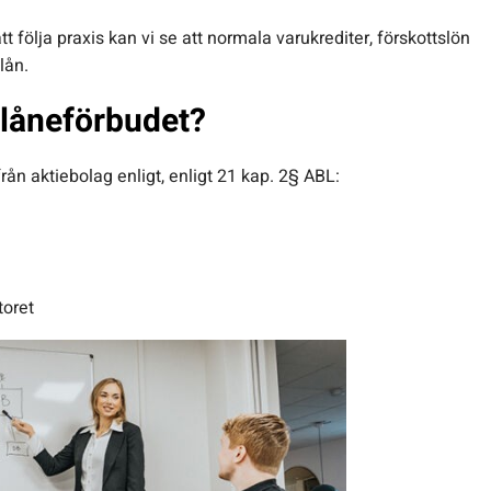
t följa praxis kan vi se att normala varukrediter, förskottslön
lån.
 låneförbudet?
ån aktiebolag enligt, enligt 21 kap. 2§ ABL:
toret