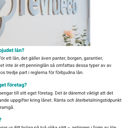
bjudet lån?
för ett lån, det gäller även panter, borgen, garantier,
t inte är ett penninglån så omfattas dessa typer av av
hos tredje part i reglerna för förbjudna lån.
eget företag?
pengar till sitt eget företag. Det är däremot viktigt att det
ande uppgifter kring lånet. Ränta och återbetalningstidpunkt
framgå.
?
ar ur ditt bolag på två olika sätt – antingen i form av lön