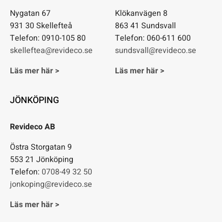
Nygatan 67
Klökanvägen 8
931 30 Skellefteå
863 41 Sundsvall
Telefon: 0910-105 80
Telefon: 060-611 600
skelleftea@revideco.se
sundsvall@revideco.se
Läs mer här >
Läs mer här >
JÖNKÖPING
Revideco AB
Östra Storgatan 9
553 21 Jönköping
Telefon:
0708-49 32 50
jonkoping@revideco.se
Läs mer här >