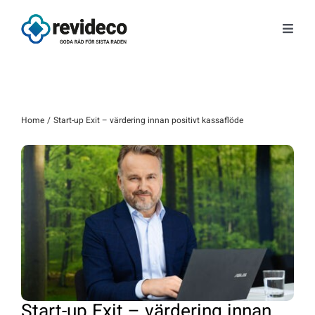
Fortsätt
till
Toggl
innehållet
Navig
Tjänster
Om oss
Home
Start-up Exit – värdering innan positivt kassaflöde
Tips & Nyheter
Gratis kunskap
Kontakt
Fråga Astrid
Start-up Exit – värdering innan