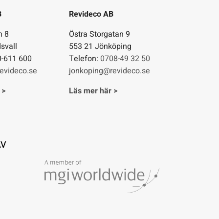
B
Revideco AB
n 8
Östra Storgatan 9
svall
553 21 Jönköping
0-611 600
Telefon:
0708-49 32 50
evideco.se
jonkoping@revideco.se
 >
Läs mer här >
AV