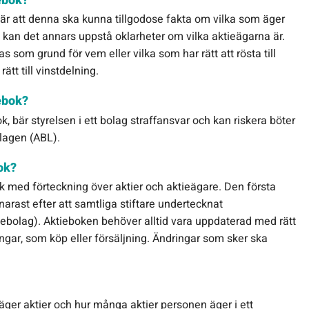
iebok?
s är att denna ska kunna tillgodose fakta om vilka som äger
el kan det annars uppstå oklarheter om vilka aktieägarna är.
som grund för vem eller vilka som har rätt att rösta till
tt till vinstdelning.
ebok?
, bär styrelsen i ett bolag straffansvar och kan riskera böter
slagen (ABL).
ok?
ok med förteckning över aktier och aktieägare. Den första
arast efter att samtliga stiftare undertecknat
tiebolag). Aktieboken behöver alltid vara uppdaterad med rätt
ngar, som köp eller försäljning. Ändringar som sker ska
äger aktier och hur många aktier personen äger i ett