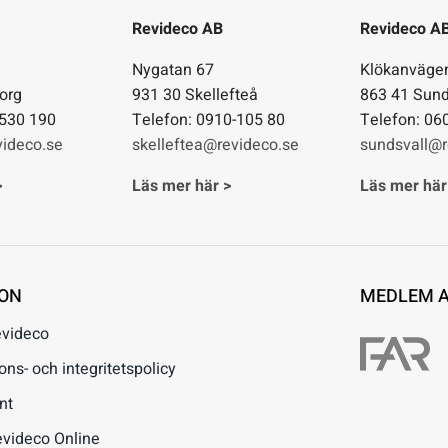
Revideco AB
Revideco A
1
Nygatan 67
Klökanväge
org
931 30 Skellefteå
863 41 Sund
-530 190
Telefon: 0910-105 80
Telefon: 06
ideco.se
skelleftea@revideco.se
sundsvall@r
>
Läs mer här >
Läs mer här
ION
MEDLEM 
evideco
s- och integritetspolicy
nt
evideco Online