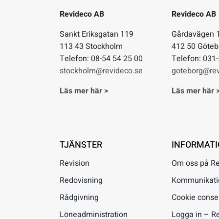
Revideco AB
Revideco AB
Sankt Eriksgatan 119
Gårdavägen 
113 43 Stockholm
412 50 Göteb
Telefon: 08-54 54 25 00
Telefon: 031
stockholm@revideco.se
goteborg@rev
Läs mer här >
Läs mer här 
TJÄNSTER
INFORMAT
Revision
Om oss på R
Redovisning
Kommunikation
Rådgivning
Cookie conse
Löneadministration
Logga in – R