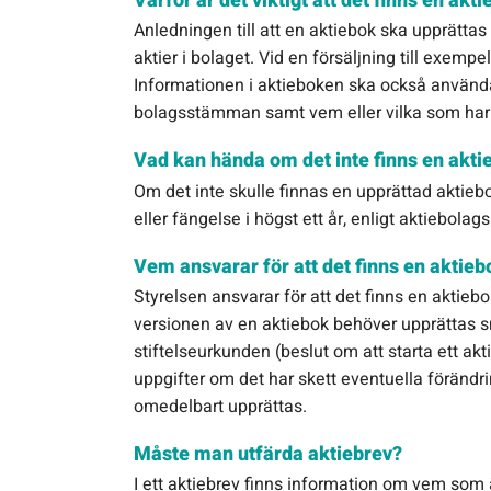
Varför är det viktigt att det finns en akt
Anledningen till att en aktiebok ska upprätta
aktier i bolaget. Vid en försäljning till exemp
Informationen i aktieboken ska också användas 
bolagsstämman samt vem eller vilka som har rä
Vad kan hända om det inte finns en akti
Om det inte skulle finnas en upprättad aktiebok
eller fängelse i högst ett år, enligt aktiebolag
Vem ansvarar för att det finns en aktieb
Styrelsen ansvarar för att det finns en aktieb
versionen av en aktiebok behöver upprättas sn
stiftelseurkunden (beslut om att starta ett ak
uppgifter om det har skett eventuella förändri
omedelbart upprättas.
Måste man utfärda aktiebrev?
I ett aktiebrev finns information om vem som 