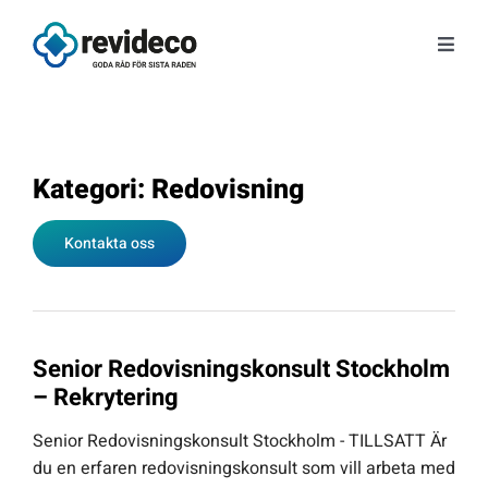
Fortsätt
till
Toggl
innehållet
Navig
Tjänster
Om oss
Kategori: Redovisning
Kontakta oss
Tips & Nyheter
Gratis kunskap
Senior Redovisningskonsult Stockholm
Kontakt
– Rekrytering
Senior Redovisningskonsult Stockholm - TILLSATT Är
Fråga Astrid
du en erfaren redovisningskonsult som vill arbeta med